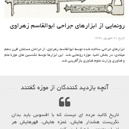
رونمایی از ابزارهای جراحی ابوالقاسم زهراوی
تاریخ 20 شهریور 1396
ابزارهای جراحی ساخته شده توسط ابوالقاسم زهراوی، از جراحان مسلمان قرن دهم
میلادی؛ در بخش اشیاء موزه رونمایی شد. این ابزارها توسط تکنسین های موزۀ علم
و فناوری وزارت علوم فناوری بازآفرینی شد.
آنچه بازدید کنندگان از موزه گفتند
بی پور در راه
تاریخ کالبد مرده ای نیست که با افسوس 
اشید.
نگریست هشدار هایش، غمزه هایش، قهر